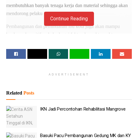
membutuhkan banyak tenaga kerja dan material sehingga akan
mendorong pelaku industri bergerak.
Continue Reading
Pembangunan dan pemindahan ibu kota juga akan mampu
berdampak positif pada berbagai faktor dan sektor-sektor
pendorong ekonomi dengan kontribusi antara 1,8 persen sampai
2,2 persen terhadap perekonomian.
Baca
Juga
ADVERTISEMENT
Telkom Tanam 20 Ribu Mangrove Perkuat Ekosistem
Pesisir
Related
Posts
RI Jajaki Investasi Cina-Rusia Bangun Kereta Trans
Kalimantan
IKN Jadi Percontohan Rehabilitasi Mangrove
Gibran Tinjau Rehab Rekon Aceh
Setiap Kopdes Terima Fasilitas Senilai Rp 3 Miliar
Basuki Pacu Pembangunan Gedung MK dan KY