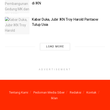
Pemerintah Pacu Operasional Kopdes, Pembangunan
di IKN
35.000 Unit Dipercepat
Dirut SIG Cek ke Pabrik Semen Jaga Pasokan Distribusi
Kabar Duka, Jubir IKN Troy Harold Pantaow
Lancar di Aceh
Tutup Usia
“Ini kan membangkitkan backward linkages ke belakang.
Industri yang tadinya bergerak di bawah kapasitas bergerak ke
LOAD MORE
kapasitas efektifnya dan mendorong purcashe manager index
naik,”kata Suharso dilansir Antara di Jakarta, Rabu (7/4).
Suharso mencontohkan efek domino dari pembangunan ibu kota
ADVERTISEMENT
negara baru terhadap perekonomian tanah air dengan kegiatan
haji dan umroh yang membutuhkan banyak pekerja untuk
mengelola perjalanan, penginapan hingga konsumsi.
Tentang Kami
Pedoman Media Siber
Redaksi
Kontak
Begitu juga dengan pembangunan IKN yang akan membuat
Iklan
ratusan ribu orang pindah ke lokasi baru.