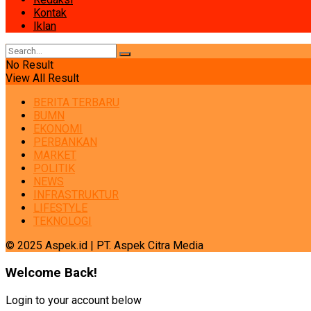
Kontak
Iklan
No Result
View All Result
BERITA TERBARU
BUMN
EKONOMI
PERBANKAN
MARKET
POLITIK
NEWS
INFRASTRUKTUR
LIFESTYLE
TEKNOLOGI
© 2025 Aspek.id | PT. Aspek Citra Media
Welcome Back!
Login to your account below