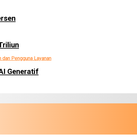
ersen
riliun
AI Generatif