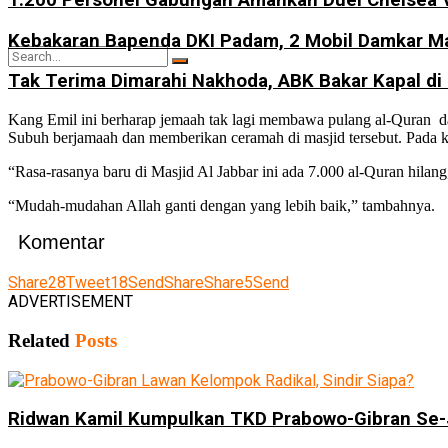
1.200 Personel Gabungan Amankan Duel Chelsea 
Kebakaran Bapenda DKI Padam, 2 Mobil Damkar Ma
Tak Terima Dimarahi Nakhoda, ABK Bakar Kapal di
Kang Emil ini berharap jemaah tak lagi membawa pulang al-Quran dar
Subuh berjamaah dan memberikan ceramah di masjid tersebut. Pada k
No Result
“Rasa-rasanya baru di Masjid Al Jabbar ini ada 7.000 al-Quran hilan
“Mudah-mudahan Allah ganti dengan yang lebih baik,” tambahnya.
View All Result
Komentar
Share
28
Tweet
18
Send
Share
Share
5
Send
ADVERTISEMENT
Related
Posts
Ridwan Kamil Kumpulkan TKD Prabowo-Gibran Se-J