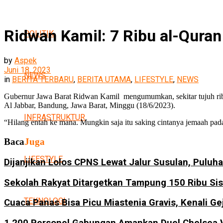
Ridwan Kamil: 7 Ribu al-Quran
POLITIK
by
Aspek
Juni 18, 2023
NEWS
in
BERITA TERBARU
,
BERITA UTAMA
,
LIFESTYLE
,
NEWS
Gubernur Jawa Barat Ridwan Kamil mengumumkan, sekitar tujuh ribu
Al Jabbar, Bandung, Jawa Barat, Minggu (18/6/2023).
INFRASTRUKTUR
“Hilang entah ke mana. Mungkin saja itu saking cintanya jemaah pad
Baca
Juga
LIFESTYLE
Dijanjikan Lolos CPNS Lewat Jalur Susulan, Puluh
Sekolah Rakyat Ditargetkan Tampung 150 Ribu Si
TEKNOLOGI
Cuaca Panas Bisa Picu Miastenia Gravis, Kenali Ge