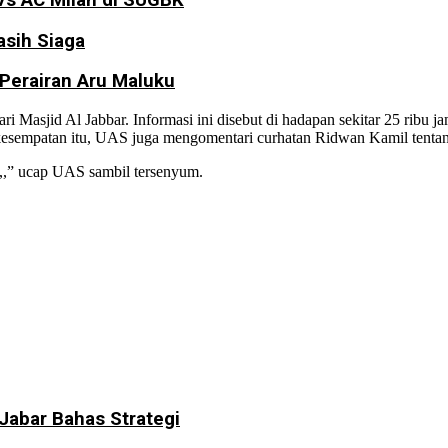
Vs AC Milan di SUGBK
sih Siaga
 Perairan Aru Maluku
i Masjid Al Jabbar. Informasi ini disebut di hadapan sekitar 25 rib
esempatan itu, UAS juga mengomentari curhatan Ridwan Kamil tentang
g,,” ucap UAS sambil tersenyum.
abar Bahas Strategi