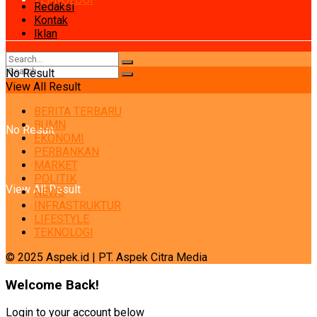
Redaksi
Kontak
Iklan
No Result
View All Result
BERITA TERBARU
BUMN
No Result
EKONOMI
PERBANKAN
MARKET
POLITIK
View All Result
NEWS
INFRASTRUKTUR
LIFESTYLE
TEKNOLOGI
© 2025 Aspek.id | PT. Aspek Citra Media
Welcome Back!
Login to your account below