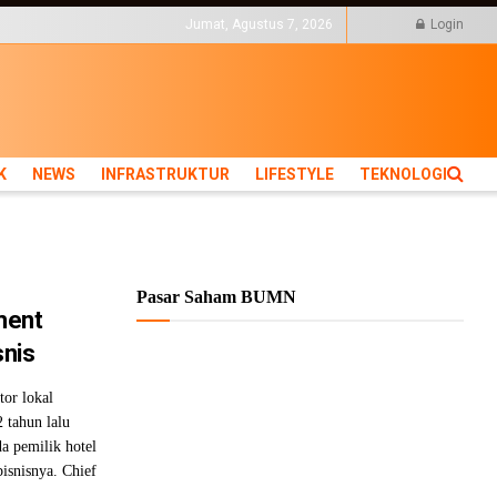
KTUR
LIFESTYLE
Jumat, Agustus 7, 2026
Login
K
NEWS
INFRASTRUKTUR
LIFESTYLE
TEKNOLOGI
Pasar Saham BUMN
ment
snis
or lokal
2 tahun lalu
a pemilik hotel
isnisnya. Chief