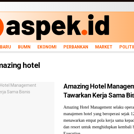
ARU
BUMN
EKONOMI
PERBANKAN
MARKET
POLITIK
NEWS
INFRASTRU
RBARU
BUMN
EKONOMI
PERBANKAN
MARKET
POLITI
azing hotel
Amazing Hotel Manage
Tawarkan Kerja Sama Bi
Amazing Hotel Management selaku operat
manajemen hotel yang beroperasi sejak 1
menawarkan empat pola kerja sama kepad
dan resort untuk menghidupkan kembali b
Executive ...