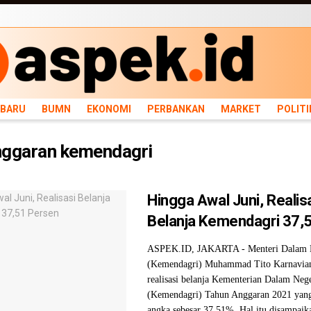
ARU
BUMN
EKONOMI
PERBANKAN
MARKET
POLITIK
NEWS
INFRASTRU
RBARU
BUMN
EKONOMI
PERBANKAN
MARKET
POLITI
nggaran kemendagri
Hingga Awal Juni, Realis
Belanja Kemendagri 37,
ASPEK.ID, JAKARTA - Menteri Dalam 
(Kemendagri) Muhammad Tito Karnavia
realisasi belanja Kementerian Dalam Neg
(Kemendagri) Tahun Anggaran 2021 yan
angka sebesar 37,51%. Hal itu disampai