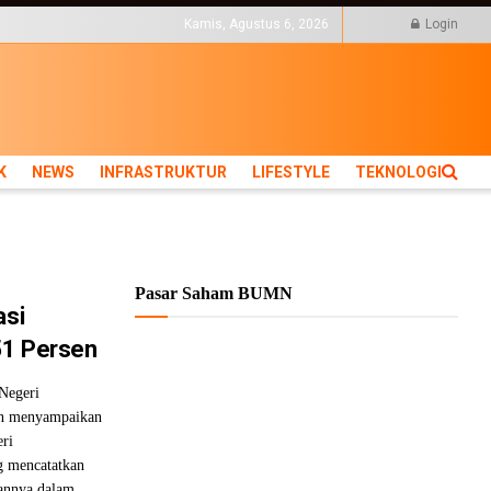
KTUR
LIFESTYLE
Kamis, Agustus 6, 2026
Login
K
NEWS
INFRASTRUKTUR
LIFESTYLE
TEKNOLOGI
Pasar Saham BUMN
asi
51 Persen
Negeri
n menyampaikan
eri
g mencatatkan
kannya dalam