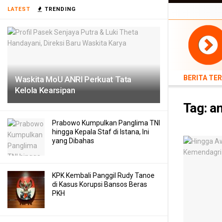
BERITA TERB
LATEST
TRENDING
TEKNOLOGI
BERITA TE
Waskita MoU ANRI Perkuat Tata
Kelola Kearsipan
Tag:
a
Prabowo Kumpulkan Panglima TNI
hingga Kepala Staf di Istana, Ini
yang Dibahas
KPK Kembali Panggil Rudy Tanoe
di Kasus Korupsi Bansos Beras
PKH