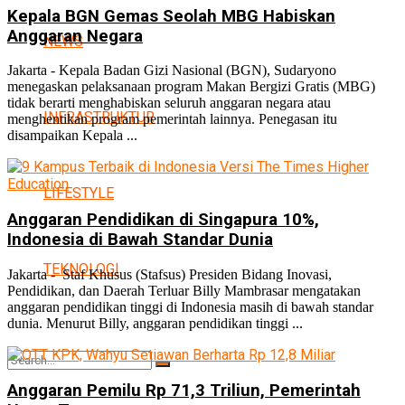
Kepala BGN Gemas Seolah MBG Habiskan
Anggaran Negara
NEWS
Jakarta - Kepala Badan Gizi Nasional (BGN), Sudaryono
menegaskan pelaksanaan program Makan Bergizi Gratis (MBG)
tidak berarti menghabiskan seluruh anggaran negara atau
INFRASTRUKTUR
menghentikan program pemerintah lainnya. Penegasan itu
disampaikan Kepala ...
LIFESTYLE
Anggaran Pendidikan di Singapura 10%,
Indonesia di Bawah Standar Dunia
TEKNOLOGI
Jakarta - Staf Khusus (Stafsus) Presiden Bidang Inovasi,
Pendidikan, dan Daerah Terluar Billy Mambrasar mengatakan
anggaran pendidikan tinggi di Indonesia masih di bawah standar
dunia. Menurut Billy, anggaran pendidikan tinggi ...
Anggaran Pemilu Rp 71,3 Triliun, Pemerintah