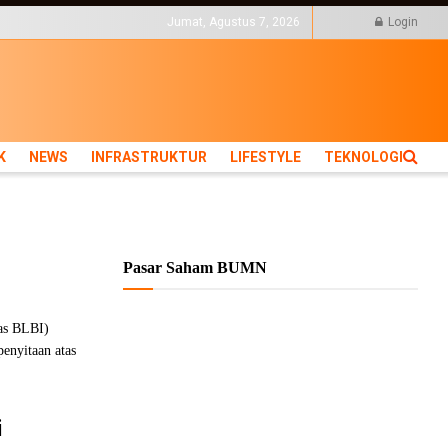
KTUR
LIFESTYLE
Jumat, Agustus 7, 2026
Login
K
NEWS
INFRASTRUKTUR
LIFESTYLE
TEKNOLOGI
Pasar Saham BUMN
as BLBI)
enyitaan atas
i