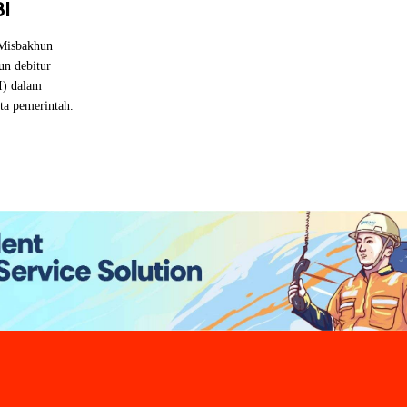
BI
Misbakhun
un debitur
I) dalam
ita pemerintah.