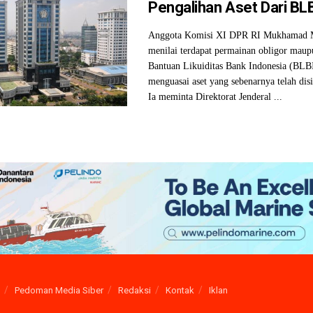
Pengalihan Aset Dari BL
Anggota Komisi XI DPR RI Mukhamad 
menilai terdapat permainan obligor maup
Bantuan Likuiditas Bank Indonesia (BLB
menguasai aset yang sebenarnya telah dis
Ia meminta Direktorat Jenderal ...
Pedoman Media Siber
Redaksi
Kontak
Iklan