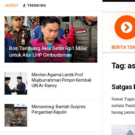
BERITA TERB
LATEST
TRENDING
TEKNOLOGI
BERITA TE
Bos Tambang Akui Setor Rp1 Miliar
untuk Atur LHP Ombudsman
Tag:
as
Menteri Agama Lantik Prof
Mujiburrahman Pimpin Kembali
UIN Ar-Raniry
Satgas 
Satuan Tugas
melalui Pani
Mensesneg: Bantah Surpres
Pergantian Kapolri
barang jamina