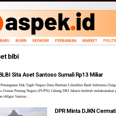
ARU
BUMN
EKONOMI
PERBANKAN
MARKET
POLITIK
NEWS
INFRASTRU
RBARU
BUMN
EKONOMI
PERBANKAN
MARKET
POLITI
et blbi
BLBI Sita Aset Santoso Sumali Rp13 Miliar
 Penanganan Hak Tagih Negara Dana Bantuan Likuiditas Bank Indonesia (Satg
tia Urusan Piutang Negara (PUPN) Cabang DKI Jakarta kembali melaksanakan p
n obligor Santoso ...
DPR Minta DJKN Cermat