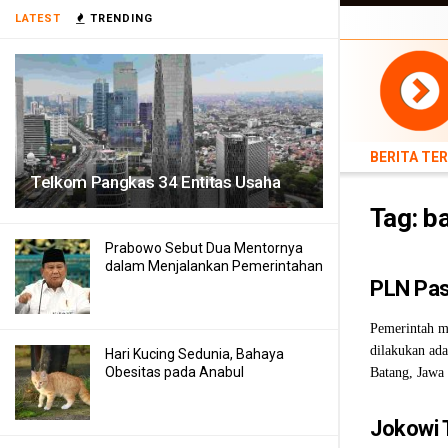
LATEST
TRENDING
BERITA TERB
BERITA TE
Telkom Pangkas 34 Entitas Usaha
Tag:
ba
Prabowo Sebut Dua Mentornya
dalam Menjalankan Pemerintahan
PLN Paso
Pemerintah me
dilakukan ad
Hari Kucing Sedunia, Bahaya
Obesitas pada Anabul
Batang, Jawa 
Jokowi T