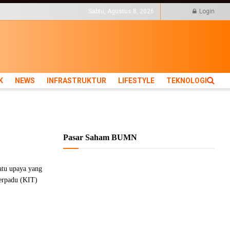
KTUR
LIFESTYLE
TEKNOLOGI
Sabtu, Agustus 8, 2026
Login
K
NEWS
INFRASTRUKTUR
LIFESTYLE
TEKNOLOGI
Pasar Saham BUMN
atu upaya yang
Terpadu (KIT)