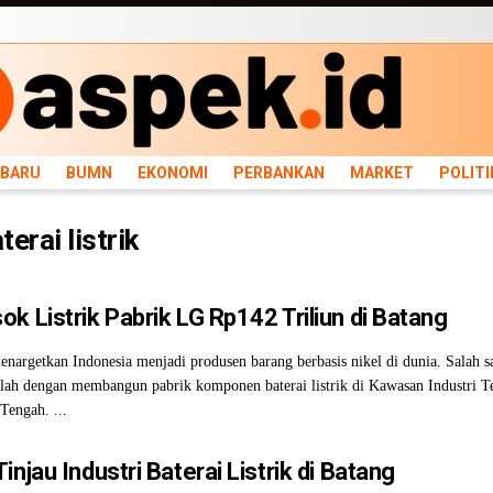
ARU
BUMN
EKONOMI
PERBANKAN
MARKET
POLITIK
NEWS
INFRASTRU
RBARU
BUMN
EKONOMI
PERBANKAN
MARKET
POLITI
terai listrik
k Listrik Pabrik LG Rp142 Triliun di Batang
nargetkan Indonesia menjadi produsen barang berbasis nikel di dunia. Salah s
alah dengan membangun pabrik komponen baterai listrik di Kawasan Industri 
Tengah. ...
injau Industri Baterai Listrik di Batang