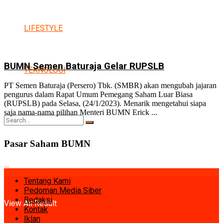
LIFESTYLE
BUMN Semen Baturaja Gelar RUPSLB
TEKNOLOGI
PT Semen Baturaja (Persero) Tbk. (SMBR) akan mengubah jajaran
pengurus dalam Rapat Umum Pemegang Saham Luar Biasa
(RUPSLB) pada Selasa, (24/1/2023). Menarik mengetahui siapa
saja nama-nama pilihan Menteri BUMN Erick ...
Pasar Saham BUMN
No Result
Tentang Kami
Pedoman Media Siber
Redaksi
View All Result
Kontak
Iklan