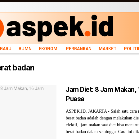
ARU
BUMN
EKONOMI
PERBANKAN
MARKET
POLITIK
NEWS
INFRASTRU
RBARU
BUMN
EKONOMI
PERBANKAN
MARKET
POLITI
erat badan
Jam Diet: 8 Jam Makan,
Puasa
ASPEK.ID, JAKARTA - Salah satu cara
berat badan adalah dengan melakukan diet
efektif, jam makan saat diet bisa menur
berat badan dalam seminggu. Cara ini dike