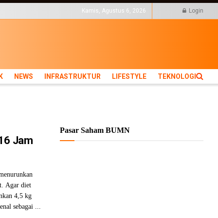
KTUR
LIFESTYLE
Kamis, Agustus 6, 2026
Login
K
NEWS
INFRASTRUKTUR
LIFESTYLE
TEKNOLOGI
Pasar Saham BUMN
 16 Jam
 menurunkan
. Agar diet
unkan 4,5 kg
nal sebagai ...