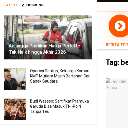
BERITA TERB
LATEST
TRENDING
TEKNOLOGI
BERITA TE
Airlangga Pastikan Harga Pertalite
Tak Naik hingga Akhir 2026
Tag:
b
Operasi Ditutup, Keluarga Korban
KMP Mutiara Masih Bertahan Cari
Sanak Saudara
Budi Waseso: Sertifikat Pramuka
Garuda Bisa Masuk TNI-Polri
Tanpa Tes