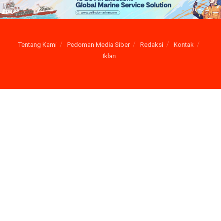
Tentang Kami
Pedoman Media Siber
Redaksi
Kontak
Iklan