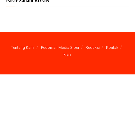
Pasar Saham BUMN
Tentang Kami
Pedoman Media Siber
Redaksi
Kontak
Iklan