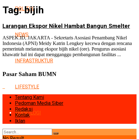
Tag:
bijih
POLITIK
Larangan Ekspor Nikel Hambat Bangun Smelter
NEWS
ASPEK.ID, JAKARTA - Sekretaris Asosiasi Penambang Nikel
Indonesia (APNI) Meidy Katrin Lengkey kecewa dengan ‎rencana
pemerintah melarang ekspor bijih nikel (ore). Pengurus asosiasi
khawatir hal ini dapat mengganggu pembangunan fasilitas ...
INFRASTRUKTUR
Pasar Saham BUMN
LIFESTYLE
Tentang Kami
Pedoman Media Siber
Redaksi
TEKNOLOGI
Kontak
Iklan
No Result