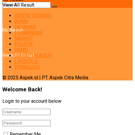
View All Result
BERITA TERBARU
BUMN
EKONOMI
No Result
PERBANKAN
MARKET
POLITIK
NEWS
View All Result
INFRASTRUKTUR
LIFESTYLE
TEKNOLOGI
© 2025 Aspek.id | PT. Aspek Citra Media
Welcome Back!
Login to your account below
Remember Me