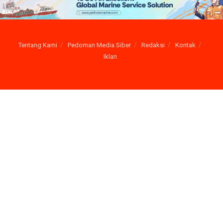
Tentang Kami
Pedoman Media Siber
Redaksi
Kontak
Iklan