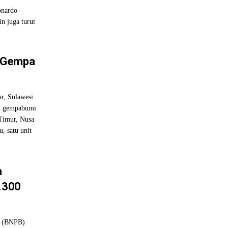
onardo
n juga turut
t Gempa
r, Sulawesi
di gempabumi
 Timur, Nusa
u, satu unit
a
1.300
a (BNPB)