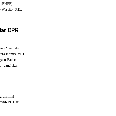
a (BNPB),
 Warsito, S.E.,
dan DPR
B
san Syadzily
ara Komisi VIII
gaan Badan
B) yang akan
 dimiliki
vid-19. Hasil