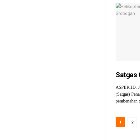
Satgas 
ASPEK.ID, JA
(Satgas) Pen
pembenahan d
1
2