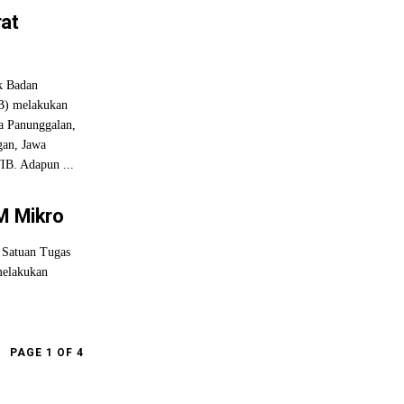
at
k Badan
B) melakukan
a Panunggalan,
an, Jawa
IB. Adapun ...
M Mikro
 Satuan Tugas
melakukan
PAGE 1 OF 4