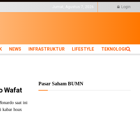
KTUR
LIFESTYLE
Jumat, Agustus 7, 2026
Login
K
NEWS
INFRASTRUKTUR
LIFESTYLE
TEKNOLOGI
Pasar Saham BUMN
o Wafat
onardo saat ini
i kabar hoax