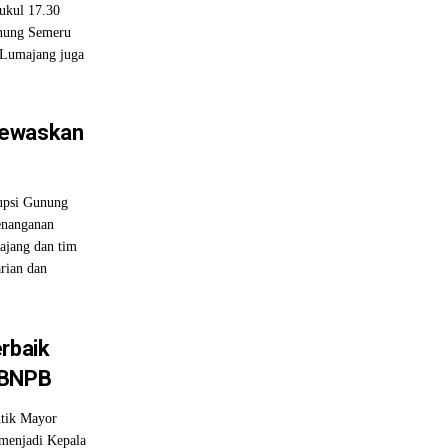
pukul 17.30
unung Semeru
 Lumajang juga
Tewaskan
rupsi Gunung
enanganan
jang dan tim
rian dan
erbaik
 BNPB
ntik Mayor
 menjadi Kepala