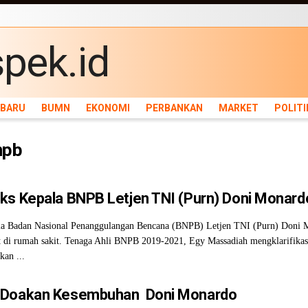
ARU
BUMN
EKONOMI
PERBANKAN
MARKET
POLITIK
NEWS
INFRASTRU
RBARU
BUMN
EKONOMI
PERBANKAN
MARKET
POLITI
npb
ks Kepala BNPB Letjen TNI (Purn) Doni Monard
a Badan Nasional Penanggulangan Bencana (BNPB) Letjen TNI (Purn) Doni M
t di rumah sakit. Tenaga Ahli BNPB 2019-2021, Egy Massadiah mengklarifikas
an ...
 Doakan Kesembuhan Doni Monardo