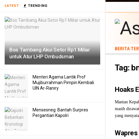
BERITA TERB
LATEST
TRENDING
TEKNOLOGI
BERITA TE
Bos Tambang Akui Setor Rp1 Miliar
untuk Atur LHP Ombudsman
Tag:
b
Menteri Agama Lantik Prof
Mujiburrahman Pimpin Kembali
UIN Ar-Raniry
Hoaks E
Mantan Kepal
masih dirawa
Mensesneg: Bantah Surpres
Pergantian Kapolri
yang menyatak
Wapres