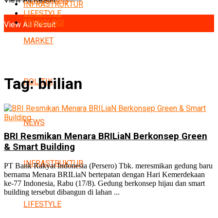
INFRASTRUKTUR
No Result
LIFESTYLE
TEKNOLOGI
View All Result
MARKET
Tag:
brilian
POLITIK
NEWS
BRI Resmikan Menara BRILiaN Berkonsep Green
& Smart Building
INFRASTRUKTUR
PT Bank Rakyat Indonesia (Persero) Tbk. meresmikan gedung baru
bernama Menara BRILiaN bertepatan dengan Hari Kemerdekaan
ke-77 Indonesia, Rabu (17/8). Gedung berkonsep hijau dan smart
building tersebut dibangun di lahan ...
LIFESTYLE