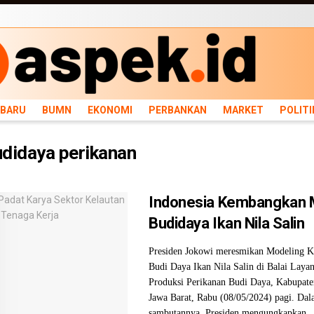
ARU
BUMN
EKONOMI
PERBANKAN
MARKET
POLITIK
NEWS
INFRASTRU
RBARU
BUMN
EKONOMI
PERBANKAN
MARKET
POLITI
didaya perikanan
Indonesia Kembangkan M
Budidaya Ikan Nila Salin
Presiden Jokowi meresmikan Modeling 
Budi Daya Ikan Nila Salin di Balai Laya
Produksi Perikanan Budi Daya, Kabupat
Jawa Barat, Rabu (08/05/2024) pagi. Da
sambutannya, Presiden mengungkapkan ..