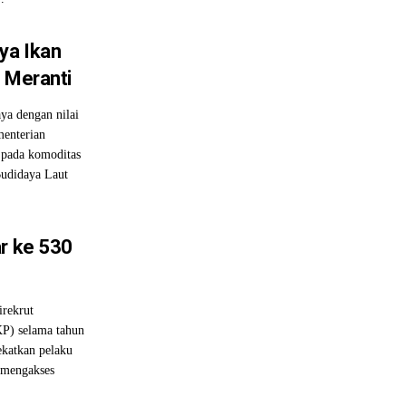
ya Ikan
n Meranti
ya dengan nilai
menterian
 pada komoditas
 Budidaya Laut
ar ke 530
rekrut
P) selama tahun
ekatkan pelaku
mengakses