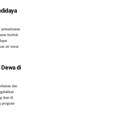
udidaya
n pemanfaatan
istem bioflok
dapat
kan air tawar
 Dewa di
elautan dan
ggalakkan
 ikan di
g program