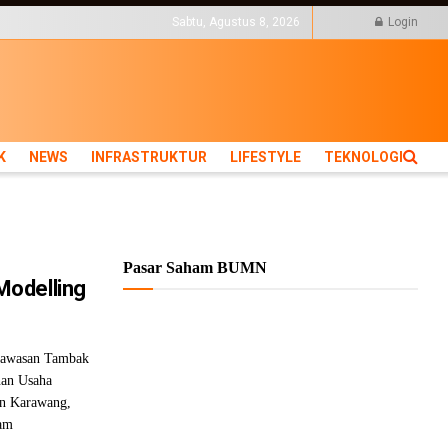
KTUR
LIFESTYLE
TEKNOLOGI
Sabtu, Agustus 8, 2026
Login
K
NEWS
INFRASTRUKTUR
LIFESTYLE
TEKNOLOGI
Pasar Saham BUMN
odelling
Kawasan Tambak
nan Usaha
en Karawang,
lam
.