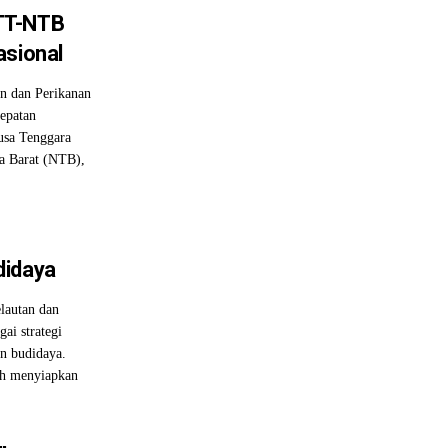
TT-NTB
asional
 dan Perikanan
epatan
usa Tenggara
a Barat (NTB),
didaya
autan dan
ai strategi
n budidaya.
ah menyiapkan