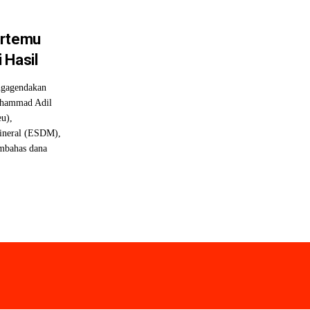
ertemu
 Hasil
ngagendakan
uhammad Adil
u),
ineral (ESDM),
embahas dana