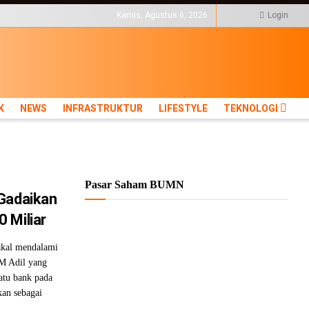
KTUR
LIFESTYLE
Kamis, Agustus 6, 2026
Login
K
NEWS
INFRASTRUKTUR
LIFESTYLE
TEKNOLOGI
Pasar Saham BUMN
 Gadaikan
 Miliar
akal mendalami
 M Adil yang
atu bank pada
kan sebagai