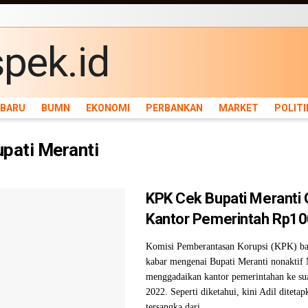
ARU
BUMN
EKONOMI
PERBANKAN
MARKET
POLITIK
NEWS
INFRASTRU
RBARU
BUMN
EKONOMI
PERBANKAN
MARKET
POLITI
pati Meranti
KPK Cek Bupati Meranti
Kantor Pemerintah Rp100
Komisi Pemberantasan Korupsi (KPK) b
kabar mengenai Bupati Meranti nonaktif
menggadaikan kantor pemerintahan ke su
2022. Seperti diketahui, kini Adil ditetap
tersangka dari ...