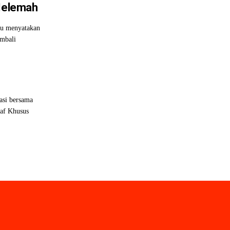
Melemah
lu menyatakan
embali
si bersama
taf Khusus