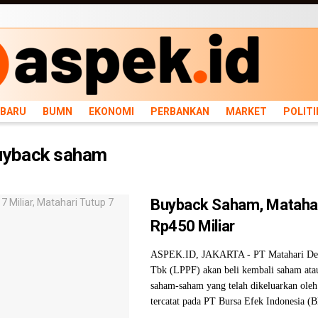
ARU
BUMN
EKONOMI
PERBANKAN
MARKET
POLITIK
NEWS
INFRASTRU
RBARU
BUMN
EKONOMI
PERBANKAN
MARKET
POLITI
uyback saham
Buyback Saham, Mataha
Rp450 Miliar
ASPEK.ID, JAKARTA - PT Matahari Dep
Tbk (LPPF) akan beli kembali saham ata
saham-saham yang telah dikeluarkan oleh
tercatat pada PT Bursa Efek Indonesia (BE