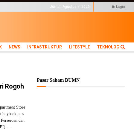
KTUR
LIFESTYLE
Jumat, Agustus 7, 2026
Login
K
NEWS
INFRASTRUKTUR
LIFESTYLE
TEKNOLOGI
Pasar Saham BUMN
ri Rogoh
artment Store
u buyback atas
 Perseroan dan
I). ...