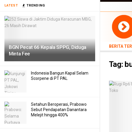
BERITA TERB
LATEST
TRENDING
TEKNOLOGI
BERITA TE
BGN Pecat 66 Kepala SPPG, Diduga
Minta Fee
Tag:
b
Indonesia Bangun Kapal Selam
Scorpene di PT PAL
Setahun Beroperasi, Prabowo
Sebut Pendapatan Danantara
Melejit hingga 400%