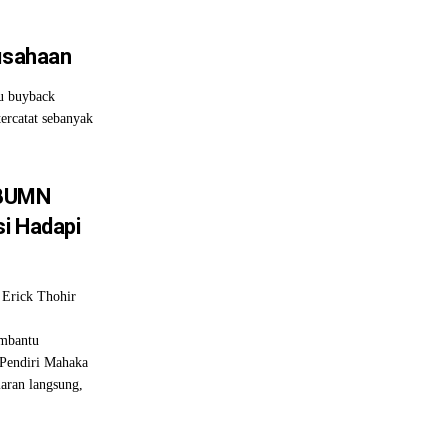
usahaan
u buyback
ercatat sebanyak
 BUMN
si Hadapi
rick Thohir
embantu
 Pendiri Mahaka
iaran langsung,