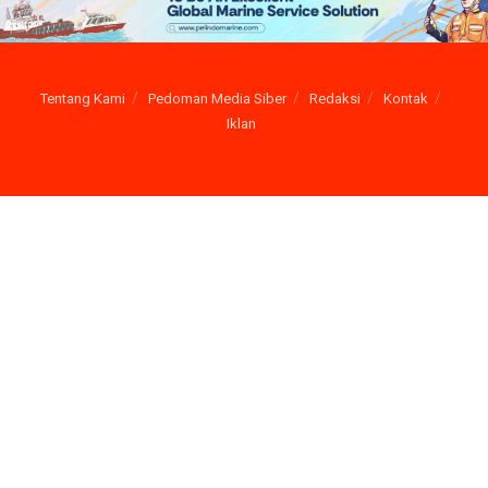
Tentang Kami
Pedoman Media Siber
Redaksi
Kontak
Iklan