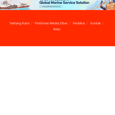
Tentang Kami
Pedoman Media Siber
Redaksi
Kontak
Iklan