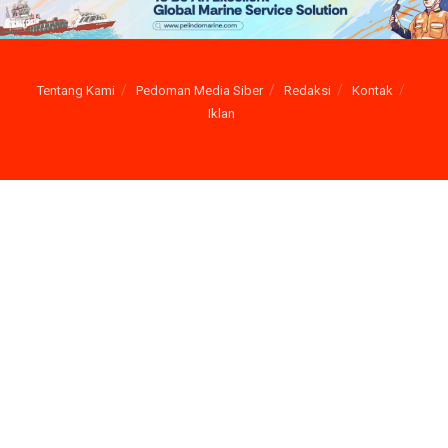
Tentang Kami
Pedoman Media Siber
Redaksi
Kontak
Iklan