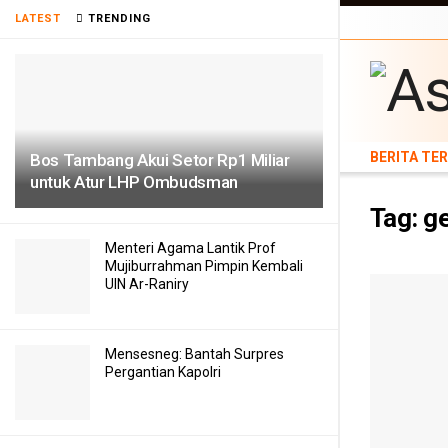
BERITA TERB
LATEST
TRENDING
TEKNOLOGI
BERITA TE
Bos Tambang Akui Setor Rp1 Miliar
untuk Atur LHP Ombudsman
Tag:
g
Menteri Agama Lantik Prof
Mujiburrahman Pimpin Kembali
UIN Ar-Raniry
Mensesneg: Bantah Surpres
Pergantian Kapolri