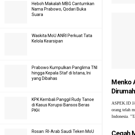
Heboh Makalah MBG Cantumkan
Nama Prabowo, Qodari Buka
Suara
Waskita MoU ANRI Perkuat Tata
Kelola Kearsipan
Prabowo Kumpulkan Panglima TNI
hingga Kepala Staf di Istana, Ini
yang Dibahas
Menko A
Diruma
KPK Kembali Panggil Rudy Tanoe
ASPEK.ID JAK
di Kasus Korupsi Bansos Beras
orang telah 
PKH
Indonesia. "Ta
Rosan: RI-Arab Saudi Teken MoU
Cegah M