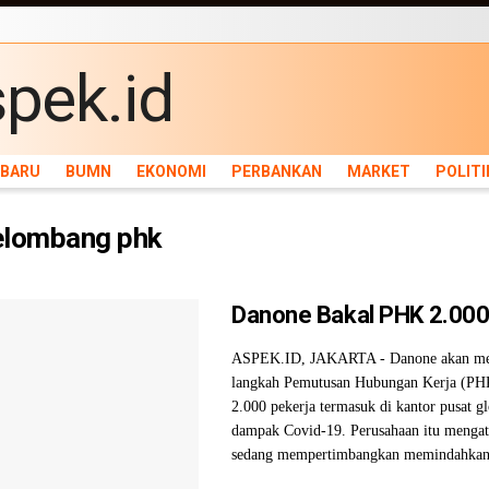
ARU
BUMN
EKONOMI
PERBANKAN
MARKET
POLITIK
NEWS
INFRASTRU
RBARU
BUMN
EKONOMI
PERBANKAN
MARKET
POLITI
elombang phk
Danone Bakal PHK 2.000
ASPEK.ID, JAKARTA - Danone akan m
langkah Pemutusan Hubungan Kerja (PH
2.000 pekerja termasuk di kantor pusat g
dampak Covid-19. Perusahaan itu mengat
sedang mempertimbangkan memindahkan k