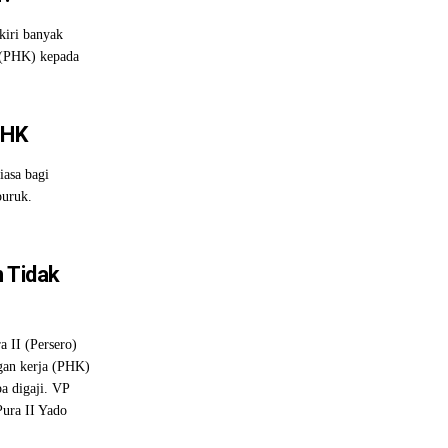
kiri banyak
 (PHK) kepada
PHK
asa bagi
puruk.
n Tidak
II (Persero)
gan kerja (PHK)
a digaji. VP
ura II Yado