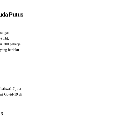
uda Putus
bangan
o) Tbk
ar 700 pekerja
 yang berlaku
n
bahwa1,7 juta
mi Covid-19 di
h?