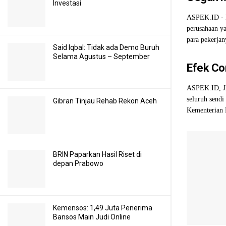
Investasi
ASPEK.ID - P
perusahaan y
para pekerjan
Said Iqbal: Tidak ada Demo Buruh
Selama Agustus – September
Efek Co
ASPEK.ID, JA
seluruh sendi
Gibran Tinjau Rehab Rekon Aceh
Kementerian K
BRIN Paparkan Hasil Riset di
depan Prabowo
Kemensos: 1,49 Juta Penerima
Bansos Main Judi Online