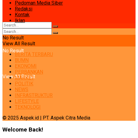
Pedoman Media Siber
Redaksi
Kontak
Iklan
No Result
View All Result
No Result
BERITA TERBARU
BUMN
EKONOMI
PERBANKAN
View All Result
MARKET
POLITIK
NEWS
INFRASTRUKTUR
LIFESTYLE
TEKNOLOGI
© 2025 Aspek.id | PT. Aspek Citra Media
Welcome Back!