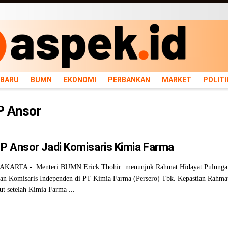
ARU
BUMN
EKONOMI
PERBANKAN
MARKET
POLITIK
NEWS
INFRASTRU
RBARU
BUMN
EKONOMI
PERBANKAN
MARKET
POLITI
P Ansor
P Ansor Jadi Komisaris Kimia Farma
AKARTA - Menteri BUMN Erick Thohir menunjuk Rahmat Hidayat Pulunga
n Komisaris Independen di PT Kimia Farma (Persero) Tbk. Kepastian Rahma
but setelah Kimia Farma ...