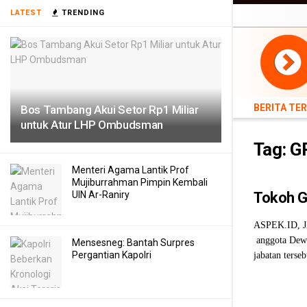
BERITA TERB
LATEST
TRENDING
TEKNOLOGI
BERITA TE
Bos Tambang Akui Setor Rp1 Miliar
untuk Atur LHP Ombudsman
Tag:
G
Menteri Agama Lantik Prof
Mujiburrahman Pimpin Kembali
UIN Ar-Raniry
Tokoh G
ASPEK.ID, J
anggota Dewa
Mensesneg: Bantah Surpres
Pergantian Kapolri
jabatan terse