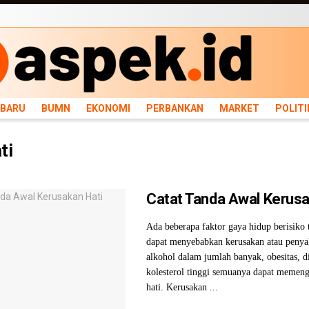
ARU
BUMN
EKONOMI
PERBANKAN
MARKET
POLITIK
NEWS
INFRASTRU
RBARU
BUMN
EKONOMI
PERBANKAN
MARKET
POLITI
ti
Catat Tanda Awal Kerusa
Ada beberapa faktor gaya hidup berisiko 
dapat menyebabkan kerusakan atau penya
alkohol dalam jumlah banyak, obesitas, d
kolesterol tinggi semuanya dapat memeng
hati. Kerusakan ...