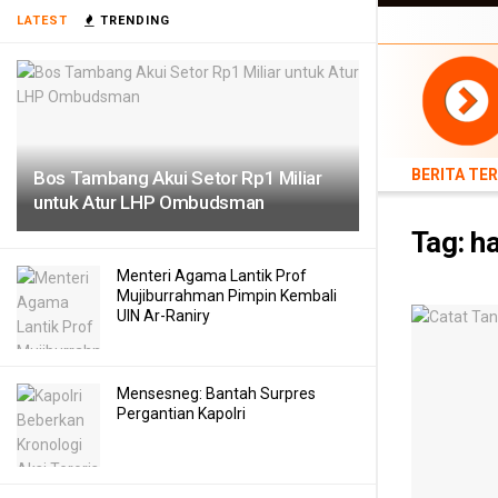
BERITA TERB
LATEST
TRENDING
TEKNOLOGI
BERITA TE
Bos Tambang Akui Setor Rp1 Miliar
untuk Atur LHP Ombudsman
Tag:
ha
Menteri Agama Lantik Prof
Mujiburrahman Pimpin Kembali
UIN Ar-Raniry
Mensesneg: Bantah Surpres
Pergantian Kapolri