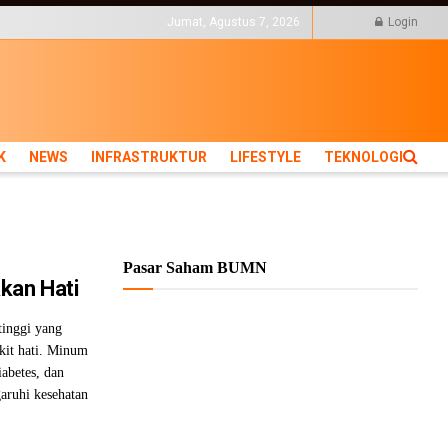
KTUR
LIFESTYLE
Jumat, Agustus 7, 2026
Login
K
NEWS
INFRASTRUKTUR
LIFESTYLE
TEKNOLOGI
Pasar Saham BUMN
kan Hati
tinggi yang
kit hati. Minum
iabetes, dan
aruhi kesehatan