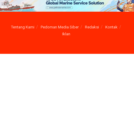
Tentang Kami
Pedoman Media Siber
Redaksi
Kontak
Iklan