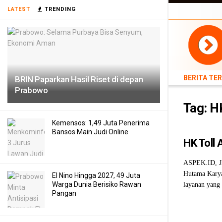
BERITA TERB
LATEST
TRENDING
TEKNOLOGI
BERITA TE
BRIN Paparkan Hasil Riset di depan
Prabowo
Tag:
HK
Kemensos: 1,49 Juta Penerima
Bansos Main Judi Online
HK Toll
ASPEK.ID, JA
Hutama Karya
El Nino Hingga 2027, 49 Juta
Warga Dunia Berisiko Rawan
layanan yang 
Pangan