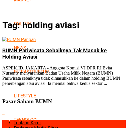
Tag:
holding aviasi
POLITIK
NEWS
BUMN Pariwisata Sebaiknya Tak Masuk ke
Holding Aviasi
ASPEK.ID, JAKARTA - Anggota Komisi VI DPR RI Evita
INFRASTRUKTUR
Nursanty menyarankan Badan Usaha Milik Negara (BUMN)
Pariwisata sebaiknya tidak dimasukkan ke dalam holding BUMN
penerbangan atau aviasi. Ia menilai bahwa kedua sektor ...
LIFESTYLE
Pasar Saham BUMN
TEKNOLOGI
Tentang Kami