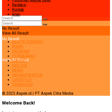
Pedoman Media Siber
Redaksi
Kontak
Iklan
No Result
View All Result
No Result
BERITA TERBARU
BUMN
EKONOMI
PERBANKAN
View All Result
MARKET
POLITIK
NEWS
INFRASTRUKTUR
LIFESTYLE
TEKNOLOGI
© 2025 Aspek.id | PT. Aspek Citra Media
Welcome Back!