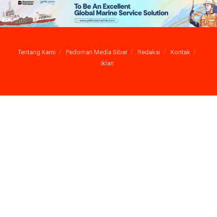
Tentang Kami
Pedoman Media Siber
Redaksi
Kontak
Iklan