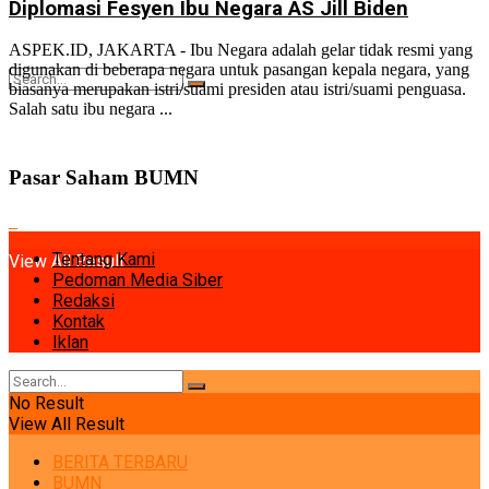
Diplomasi Fesyen Ibu Negara AS Jill Biden
ASPEK.ID, JAKARTA - Ibu Negara adalah gelar tidak resmi yang
digunakan di beberapa negara untuk pasangan kepala negara, yang
biasanya merupakan istri/suami presiden atau istri/suami penguasa.
Salah satu ibu negara ...
No Result
Pasar Saham BUMN
Tentang Kami
View All Result
Pedoman Media Siber
Redaksi
Kontak
Iklan
No Result
View All Result
BERITA TERBARU
BUMN