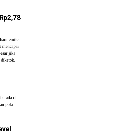
Rp2,78
saham emiten
G mencapai
esar jika
 diketok.
berada di
an pola
evel