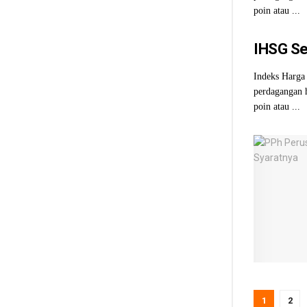
poin atau ...
IHSG Se
Indeks Harga
perdagangan h
poin atau ...
1
2