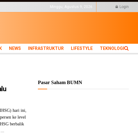
KTUR
LIFESTYLE
Minggu, Agustus 9, 2026
Login
K
NEWS
INFRASTRUKTUR
LIFESTYLE
TEKNOLOGI
Pasar Saham BUMN
lu
IHSG) hari ini,
persen ke level
 IHSG berbalik
...