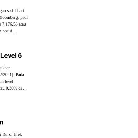
n sesi I hari
 Bloomberg, pada
 7.176,58 atau
posisi ...
 Level 6
bukaan
12/2021). Pada
h level
au 0,30% di ...
in
i Bursa Efek