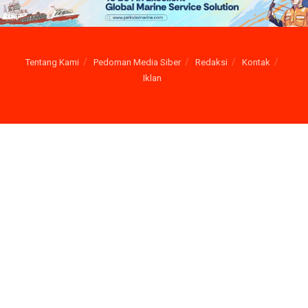
Tentang Kami
Pedoman Media Siber
Redaksi
Kontak
Iklan