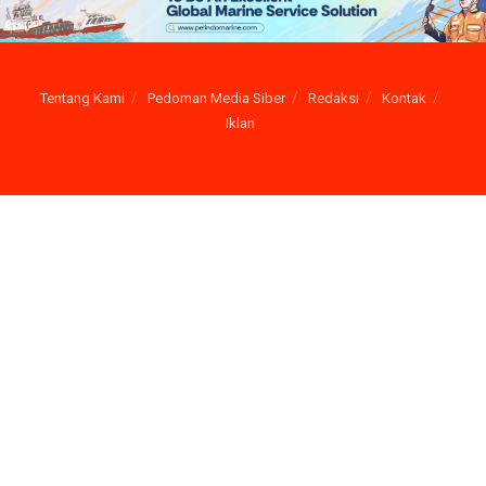
Tentang Kami
Pedoman Media Siber
Redaksi
Kontak
Iklan