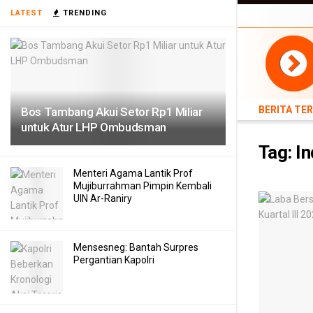
BERITA TERB
LATEST
TRENDING
TEKNOLOGI
BERITA TE
Bos Tambang Akui Setor Rp1 Miliar
untuk Atur LHP Ombudsman
Tag:
In
Menteri Agama Lantik Prof
Mujiburrahman Pimpin Kembali
UIN Ar-Raniry
Mensesneg: Bantah Surpres
Pergantian Kapolri