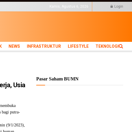
KTUR
LIFESTYLE
Kamis, Agustus 6, 2026
Login
K
NEWS
INFRASTRUKTUR
LIFESTYLE
TEKNOLOGI
Pasar Saham BUMN
ja, Usia
h membuka
 bagi putra-
enin (9/1/2023),
si human ...