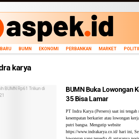
ARU
BUMN
EKONOMI
PERBANKAN
MARKET
POLITIK
NEWS
INFRASTRU
RBARU
BUMN
EKONOMI
PERBANKAN
MARKET
POLITI
dra karya
BUMN Buka Lowongan Ker
35 Bisa Lamar
PT Indra Karya (Persero) saat ini tenga
kesempatan berkarier atau lowongan kerja
putri bangsa. Mengutip website
https://www.indrakarya.co.id/ hari ini, S
lowongan yang tersedia di antaranya posi