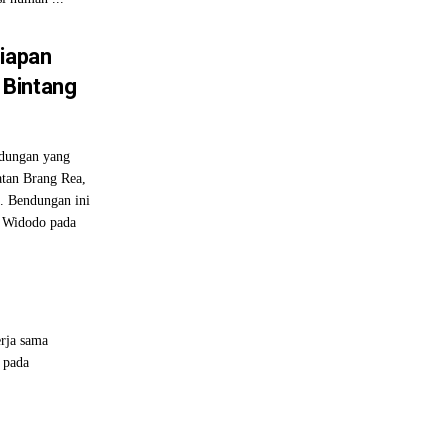
siapan
 Bintang
dungan yang
atan Brang Rea,
. Bendungan ini
o Widodo pada
rja sama
 pada