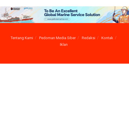
Tentang Kami
Pedoman Media Siber
Redaksi
Kontak
Iklan