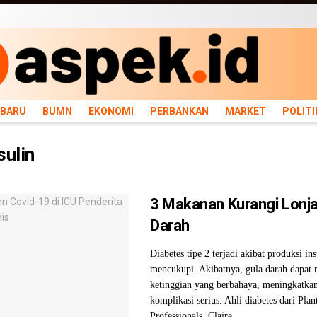
ARU
BUMN
EKONOMI
PERBANKAN
MARKET
POLITIK
NEWS
INFRASTRU
RBARU
BUMN
EKONOMI
PERBANKAN
MARKET
POLITI
sulin
3 Makanan Kurangi Lonj
Darah
Diabetes tipe 2 terjadi akibat produksi in
mencukupi. Akibatnya, gula darah dapat
ketinggian yang berbahaya, meningkatkan
komplikasi serius. Ahli diabetes dari Pla
Professionals, Claire ...