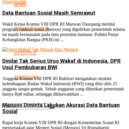
NEWS
Data Bantuan Sosial Masih Semrawut
Wakil Ketua Komisi VIII DPR RI Marwan Dasopang menilai
INFRASTRUKTUR
program bantuan sosial (bansos) yang digulirkan pemerintah selama
ini masih bermasalah pada data penerima bantuan. Politisi Partai
Kebangkitan Bangsa (PKB) ini ...
LIFESTYLE
Dinilai Tak Serius Urus Wakaf di Indonesia, DPR
Usul Pembubaran BWI
TEKNOLOGI
Anggota Komisi VIII DPR RI Bukhori mengatakan struktur
kelembagaan Badan Wakaf Indonesia (BWI) yang diisi oleh 25
anggota sangat gemuk. Sebab anggaran yang diberikan pemerintah
hanya Rp8 miliar, sehingga dikhawatirkan ...
Mensos Diminta Lakukan Akurasi Data Bantuan
Sosial
Rapat kerja Komisi VIII DPR RI dengan Kementerian Sosial RI
menyepakati agar Menteri Sosial (Mensos) Tri Rismaharini