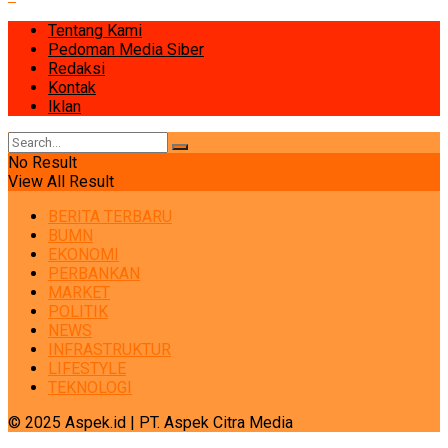
Tentang Kami
Pedoman Media Siber
Redaksi
Kontak
Iklan
No Result
View All Result
BERITA TERBARU
BUMN
EKONOMI
PERBANKAN
MARKET
POLITIK
NEWS
INFRASTRUKTUR
LIFESTYLE
TEKNOLOGI
© 2025 Aspek.id | PT. Aspek Citra Media