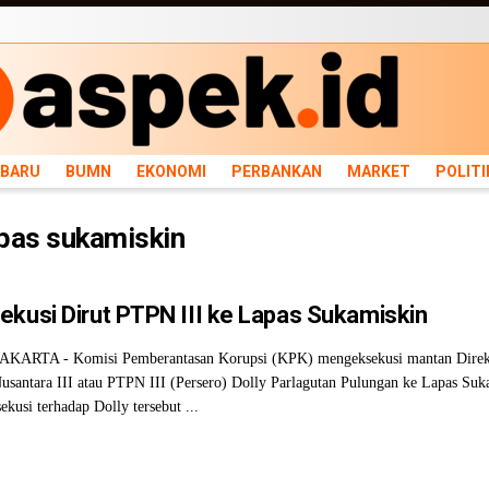
ARU
BUMN
EKONOMI
PERBANKAN
MARKET
POLITIK
NEWS
INFRASTRU
RBARU
BUMN
EKONOMI
PERBANKAN
MARKET
POLITI
pas sukamiskin
ekusi Dirut PTPN III ke Lapas Sukamiskin
AKARTA - Komisi Pemberantasan Korupsi (KPK) mengeksekusi mantan Dire
usantara III atau PTPN III (Persero) Dolly Parlagutan Pulungan ke Lapas Suk
kusi terhadap Dolly tersebut ...