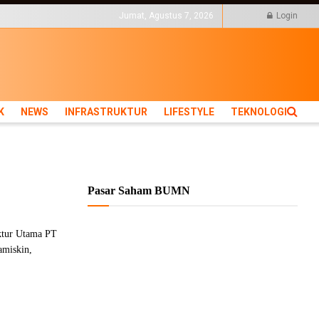
KTUR
LIFESTYLE
Jumat, Agustus 7, 2026
Login
K
NEWS
INFRASTRUKTUR
LIFESTYLE
TEKNOLOGI
Pasar Saham BUMN
ktur Utama PT
amiskin,