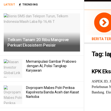
BERITA TERB
LATEST
TRENDING
TEKNOLOGI
BERITA TE
Telkom Tanam 20 Ribu Mangrove
Perkuat Ekosistem Pesisir
Tag:
la
Memanipulasi Gambar Prabowo
dengan AI, Polisi Tangkap
Karyawan
KPK Eks
ASPEK.ID, J
Perkebunan N
Divpropam Mabes Polri Periksa
Kapolresta Banda Aceh dan Kasat
Bandung. Ekse
Narkoba