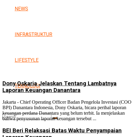
NEWS
INFRASTRUKTUR
LIFESTYLE
Dony Oskaria Jelaskan Tentang Lambatnya
TEKNOLOGI
Laporan Keuangan Danantara
Jakarta - Chief Operating Officer Badan Pengelola Investasi (COO
BPI) Danantara Indonesia, Dony Oskaria, bicara perihal laporan
keuangan perdana Danantara yang belum terbit. Ia menjelaskan
bahwa penyusunan laporan keuangan tersebut ...
BEI Beri Relaksasi Batas Waktu Penyampaian