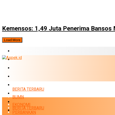
Kemensos: 1,49 Juta Penerima Bansos M
Load More
BERITA TERBARU
BUMN
EKONOMI
PERBANKAN
MARKET
BERITA TERBARU
POLITIK
BUMN
NEWS
EKONOMI
BERITA TERBARU
INFRASTRUKTUR
PERBANKAN