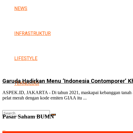
NEWS
INFRASTRUKTUR
LIFESTYLE
Garuda Hadirkan Menu ‘Indonesia Contomporer’ K
TEKNOLOGI
ASPEK.ID, JAKARTA - Di tahun 2021, maskapai kebanggan tanah air
pelat merah dengan kode emiten GIAA itu ...
Pasar Saham BUMN