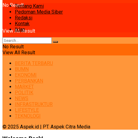
No Result
Tentang Kami
Pedoman Media Siber
Redaksi
Kontak
Iklan
View All Result
No Result
View All Result
BERITA TERBARU
BUMN
EKONOMI
PERBANKAN
MARKET
POLITIK
NEWS
INFRASTRUKTUR
LIFESTYLE
TEKNOLOGI
© 2025 Aspek.id | PT. Aspek Citra Media