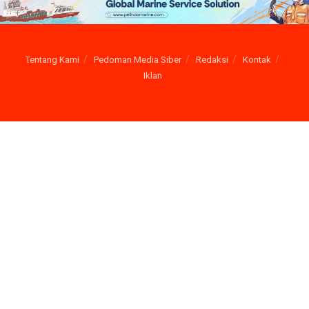
Tentang Kami
Pedoman Media Siber
Redaksi
Kontak
Iklan