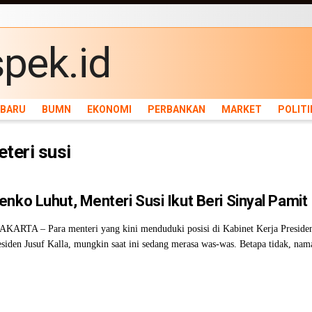
ARU
BUMN
EKONOMI
PERBANKAN
MARKET
POLITIK
NEWS
INFRASTRU
RBARU
BUMN
EKONOMI
PERBANKAN
MARKET
POLITI
teri susi
nko Luhut, Menteri Susi Ikut Beri Sinyal Pamit
KARTA – Para menteri yang kini menduduki posisi di Kabinet Kerja Preside
siden Jusuf Kalla, mungkin saat ini sedang merasa was-was. Betapa tidak, nam