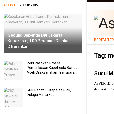
LATEST
TRENDING
BERITA TERB
Gedung Bapenda DKI Jakarta
BERITA TE
Kebakaran, 100 Personel Damkar
Dikerahkan
Tag:
me
Polri Pastikan Proses
Pemeriksaan Kapolresta Banda
Aceh Dilaksanakan Transparan
Susul Me
ASPEK.ID, JA
dan Wakil Pre
BGN Pecat 66 Kepala SPPG,
Diduga Minta Fee