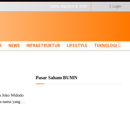
KTUR
LIFESTYLE
TEKNOLOGI
Sabtu, Agustus 8, 2026
Login
K
NEWS
INFRASTRUKTUR
LIFESTYLE
TEKNOLOGI
Pasar Saham BUMN
n Joko Widodo
a-nama yang ...