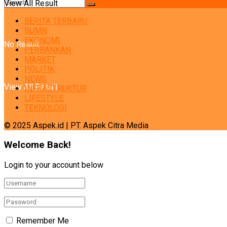
View All Result
BERITA TERBARU
BUMN
EKONOMI
No Result
PERBANKAN
MARKET
POLITIK
NEWS
View All Result
INFRASTRUKTUR
LIFESTYLE
TEKNOLOGI
© 2025 Aspek.id | PT. Aspek Citra Media
Welcome Back!
Login to your account below
Remember Me