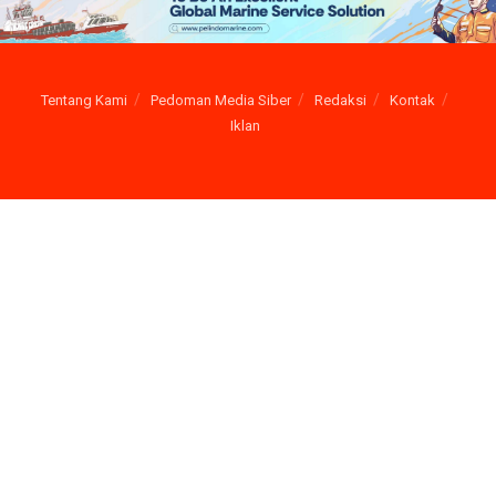
Tentang Kami
Pedoman Media Siber
Redaksi
Kontak
Iklan