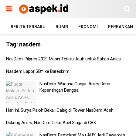
BERITA TERBARU
BUMN
EKONOMI
PERBANKAN
Tag:
nasdem
NasDem: Pilpres 2029 Masih Terlalu Jauh untuk Bahas Anies
Nasdem Lapor SBY ke Bareskrim
NasDem: Wacana Ganjar-Anies Demi
Kepentingan Bangsa
Hari ini, Surya Paloh Bekali Caleg di Tower NasDem Aceh
Dukung Anies, NasDem Gelar Apel Siaga di GBK
NasDem: Demokrat Mau AHY Jadi Cawapres