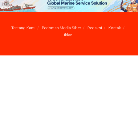
Tentang Kami
Pedoman Media Siber
Redaksi
Kontak
Iklan