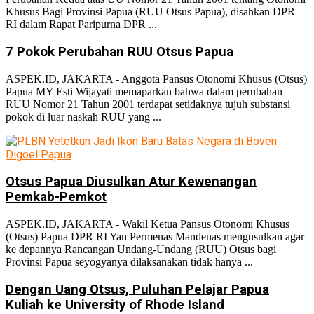
Khusus Bagi Provinsi Papua (RUU Otsus Papua), disahkan DPR
No Result
RI dalam Rapat Paripurna DPR ...
7 Pokok Perubahan RUU Otsus Papua
View All Result
ASPEK.ID, JAKARTA - Anggota Pansus Otonomi Khusus (Otsus)
Papua MY Esti Wijayati memaparkan bahwa dalam perubahan
RUU Nomor 21 Tahun 2001 terdapat setidaknya tujuh substansi
pokok di luar naskah RUU yang ...
Otsus Papua Diusulkan Atur Kewenangan
Pemkab-Pemkot
ASPEK.ID, JAKARTA - Wakil Ketua Pansus Otonomi Khusus
(Otsus) Papua DPR RI Yan Permenas Mandenas mengusulkan agar
ke depannya Rancangan Undang-Undang (RUU) Otsus bagi
Provinsi Papua seyogyanya dilaksanakan tidak hanya ...
Dengan Uang Otsus, Puluhan Pelajar Papua
Kuliah ke University of Rhode Island