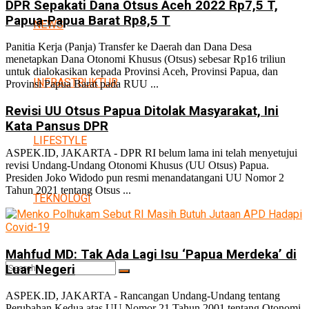
DPR Sepakati Dana Otsus Aceh 2022 Rp7,5 T,
Papua-Papua Barat Rp8,5 T
NEWS
Panitia Kerja (Panja) Transfer ke Daerah dan Dana Desa
menetapkan Dana Otonomi Khusus (Otsus) sebesar Rp16 triliun
untuk dialokasikan kepada Provinsi Aceh, Provinsi Papua, dan
INFRASTRUKTUR
Provinsi Papua Barat pada RUU ...
Revisi UU Otsus Papua Ditolak Masyarakat, Ini
Kata Pansus DPR
LIFESTYLE
ASPEK.ID, JAKARTA - DPR RI belum lama ini telah menyetujui
revisi Undang-Undang Otonomi Khusus (UU Otsus) Papua.
Presiden Joko Widodo pun resmi menandatangani UU Nomor 2
Tahun 2021 tentang Otsus ...
TEKNOLOGI
Mahfud MD: Tak Ada Lagi Isu ‘Papua Merdeka’ di
Luar Negeri
ASPEK.ID, JAKARTA - Rancangan Undang-Undang tentang
Perubahan Kedua atas UU Nomor 21 Tahun 2001 tentang Otonomi