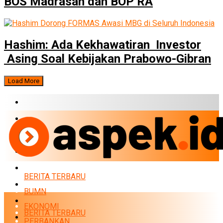
BOS Madrasah dan BOP RA
Hashim: Ada Kekhawatiran Investor
Asing Soal Kebijakan Prabowo-Gibran
Load More
BERITA TERBARU
BUMN
EKONOMI
PERBANKAN
MARKET
BERITA TERBARU
POLITIK
BUMN
NEWS
EKONOMI
BERITA TERBARU
INFRASTRUKTUR
PERBANKAN