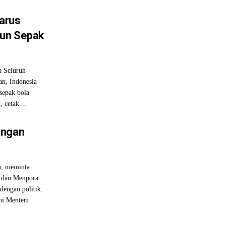
Harus
hun Sepak
 Seluruh
an, Indonesia
 sepak bola
 cetak ...
angan
n, meminta
 dan Menpora
dengan politik.
ni Menteri