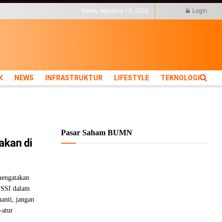
KTUR
LIFESTYLE
Senin, Agustus 10, 2026
Login
K
NEWS
INFRASTRUKTUR
LIFESTYLE
TEKNOLOGI
Pasar Saham BUMN
akan di
engatakan
 PSSI dalam
anti, jangan
-atur