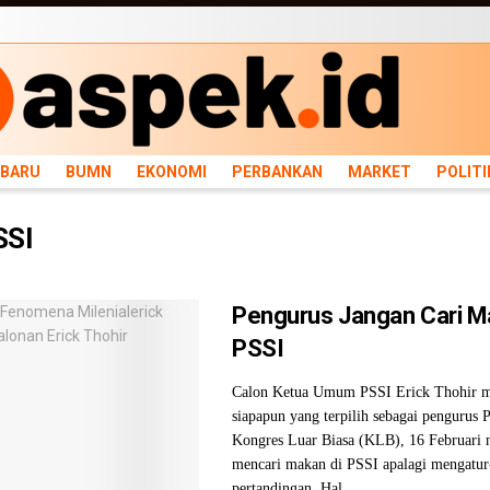
ARU
BUMN
EKONOMI
PERBANKAN
MARKET
POLITIK
NEWS
INFRASTRU
RBARU
BUMN
EKONOMI
PERBANKAN
MARKET
POLITI
SSI
Pengurus Jangan Cari M
PSSI
Calon Ketua Umum PSSI Erick Thohir m
siapapun yang terpilih sebagai pengurus
Kongres Luar Biasa (KLB), 16 Februari n
mencari makan di PSSI apalagi mengatur
pertandingan. Hal ...