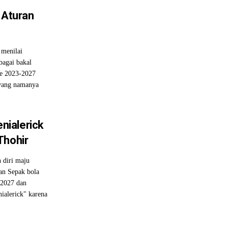
 Aturan
 menilai
agai bakal
e 2023-2027
(yang namanya
ialerick
Thohir
 diri maju
an Sepak bola
 2027 dan
ialerick" karena