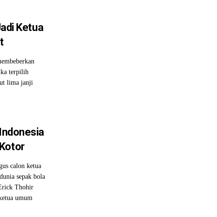
Jadi Ketua
t
membeberkan
ka terpilih
t lima janji
 Indonesia
Kotor
us calon ketua
unia sepak bola
Erick Thohir
 ketua umum