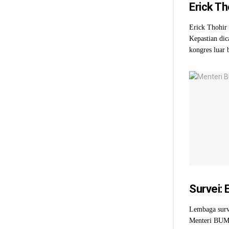
Erick Th
Erick Thohir 
Kepastian dic
kongres luar b
Survei: 
Lembaga surve
Menteri BUMN