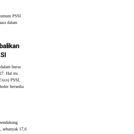
ua umum PSSI.
uara dalam
mbalikan
SSI
dalam bursa
7. Hal itu
Exco) PSSI,
hohir bersedia
 mendukung
, sebanyak 17,6