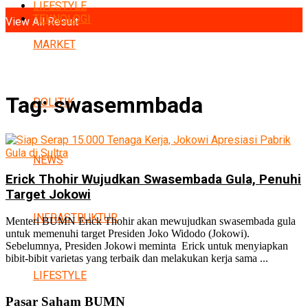
No Result
LIFESTYLE
TEKNOLOGI
View All Result
MARKET
Tag:
swasemmbada
POLITIK
NEWS
Erick Thohir Wujudkan Swasembada Gula, Penuhi
Target Jokowi
INFRASTRUKTUR
Menteri BUMN Erick Thohir akan mewujudkan swasembada gula
untuk memenuhi target Presiden Joko Widodo (Jokowi).
Sebelumnya, Presiden Jokowi meminta Erick untuk menyiapkan
bibit-bibit varietas yang terbaik dan melakukan kerja sama ...
LIFESTYLE
Pasar Saham BUMN